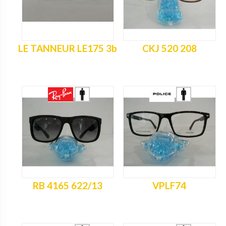
LE TANNEUR LE175 3b
CKJ 520 208
RB 4165 622/13
VPLF74