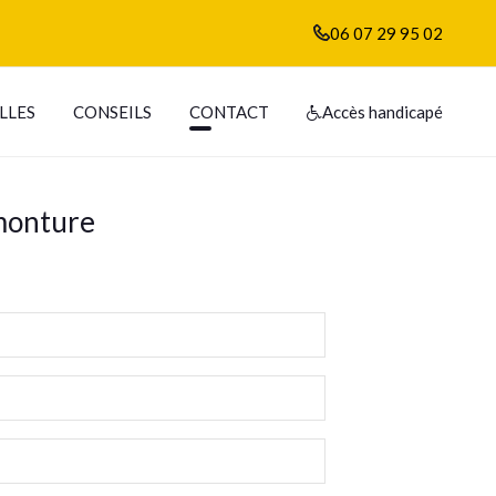
06 07 29 95 02
LLES
CONSEILS
CONTACT
Accès handicapé
monture