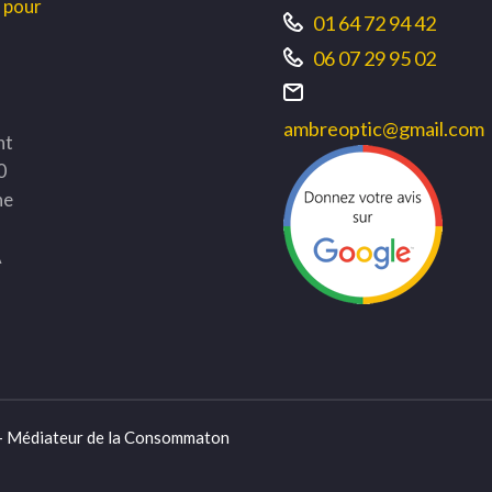
s pour
01 64 72 94 42
06 07 29 95 02
ambreoptic@gmail.com
nt
0
ne
A
 - Médiateur de la Consommaton